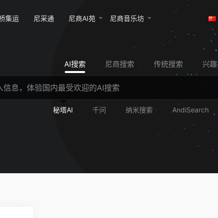
桥集运
尼采通
尼商AI苑
尼商音乐坊
AI搜索
尼商搜索
传统搜索
兴趣
秘塔AI
千问
纳米搜索
AndiSearch