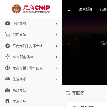
尼商博客
友谊
中尼商务
尼商导航
尼商专刊 | 刀郎专辑
AI & 智能体AI
尼商专栏｜穆萨国际
生活娱乐
高效办公
互联网
学海泛舟