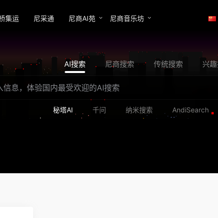
桥集运
尼采通
尼商AI苑
尼商音乐坊
AI搜索
尼商搜索
传统搜索
兴趣
秘塔AI
千问
纳米搜索
AndiSearch