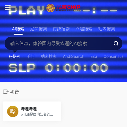
AI搜索
尼商搜索
传统搜索
兴趣搜索
站内搜索
秘塔AI
千问
纳米搜索
AndiSearch
Exa
Consensus
初音
哔哩哔哩
bilibili是国内知名的视频弹幕网站，这里有及时的动漫新番，活跃的ACG氛围，有创意的Up主。大家可以在这里找到许多欢乐。