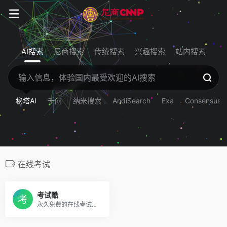
AI搜索
尼商搜索
传统搜索
兴趣搜索
站内搜索
秘塔AI
千问
纳米搜索
AndiSearch
Exa
Consensus
在线考试
考试酷
永久免费的在线考试系统,网络考试系统,提供在线考试,电子作业,自测练习和模拟考试,智能组卷,试卷分享,试题库等考试系统和考试相关服务.