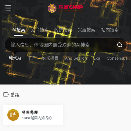
AI搜索
尼商搜索
传统搜索
兴趣搜索
站内搜索
秘塔AI
千问
纳米搜索
AndiSearch
Exa
Consensus
番组
哔哩哔哩
bilibili是国内知名的视频弹幕网站，这里有及时的动漫新番，活跃的ACG氛围，有创意的Up主。大家可以在这里找到许多欢乐。