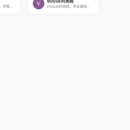
VOGUE时尚网
时装趋势、美容指南、护肤彩妆、珠宝配饰、明星娱乐、旅行方式等新鲜丰富且充满乐趣的内容，倡导健康的生活方式，致力于成为提供高质量时尚内容和服务的平台。
VOGUE时尚网，专业潮流时尚网站，囊括每季国际时装发布和潮流趋势解读，专注于潮流服饰、流行服装、美容美体、护肤彩妆、珠宝配饰、奢侈品、名表、手袋、鞋靴等时尚领域，报道重大时尚事件、国际时装周、新品发布、明星时尚、名流派对、珠宝展会、腕表展会等，网站拥有海量时尚图片及视频，最全最快呈现《VOGUE服饰与美容》杂志内容。