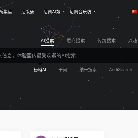
桥集运
尼采通
尼商AI苑
尼商音乐坊
AI搜索
尼商搜索
传统搜索
兴趣
秘塔AI
千问
纳米搜索
AndiSearch