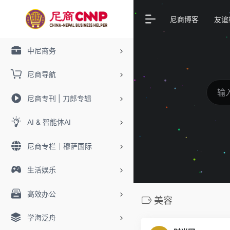
尼商博客
友谊
中尼商务
尼商导航
尼商专刊 | 刀郎专辑
AI & 智能体AI
尼商专栏｜穆萨国际
生活娱乐
高效办公
美容
学海泛舟